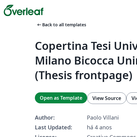
arrow_left_alt
Back to all templates
Copertina Tesi Univ
Milano Bicocca Un
(Thesis frontpage)
Open as Template
View Source
Vi
Author:
Paolo Villani
Last Updated:
há 4 anos
License:
Creative Commons 