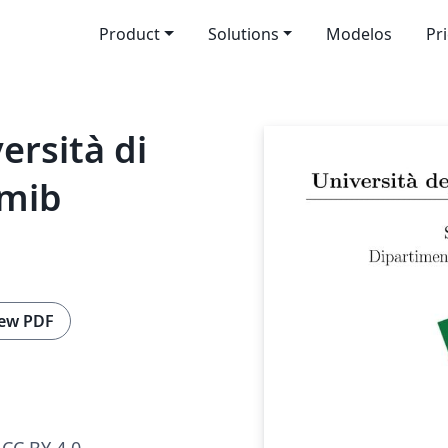
Product
Solutions
Modelos
Pr
ersità di
imib
ew PDF
CC BY 4.0