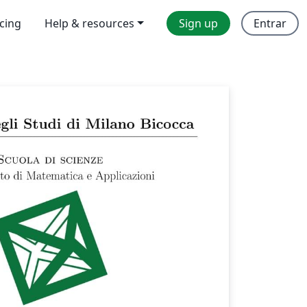
icing
Help & resources
Sign up
Entrar