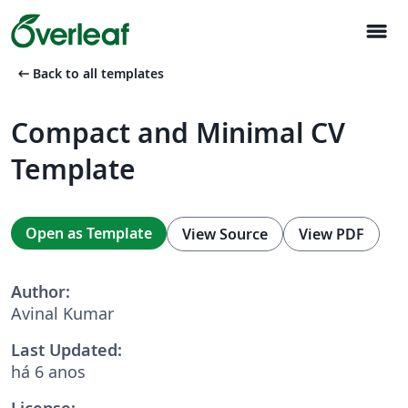
menu
arrow_left_alt
Back to all templates
Compact and Minimal CV
Template
Open as Template
View Source
View PDF
Author:
Avinal Kumar
Last Updated:
há 6 anos
License: