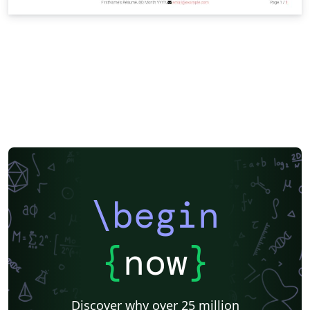
\begin
{
now
}
Discover why over 25 million