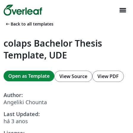
menu
arrow_left_alt
Back to all templates
colaps Bachelor Thesis
Template, UDE
Open as Template
View Source
View PDF
Author:
Angeliki Chounta
Last Updated:
há 3 anos
License: