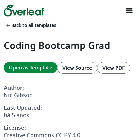
menu
arrow_left_alt
Back to all templates
Coding Bootcamp Grad
Open as Template
View Source
View PDF
Author:
Nic Gibson
Last Updated:
há 5 anos
License:
Creative Commons CC BY 4.0