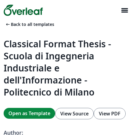
menu
arrow_left_alt
Back to all templates
Classical Format Thesis -
Scuola di Ingegneria
Industriale e
dell'Informazione -
Politecnico di Milano
Open as Template
View Source
View PDF
Author: