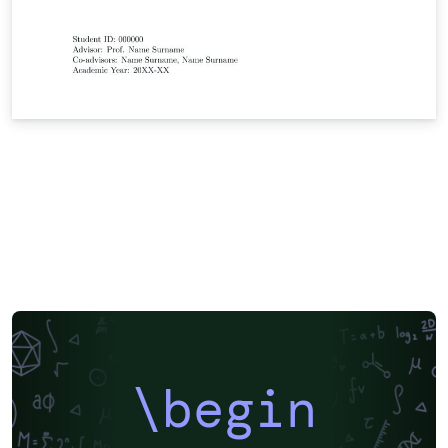
\begin