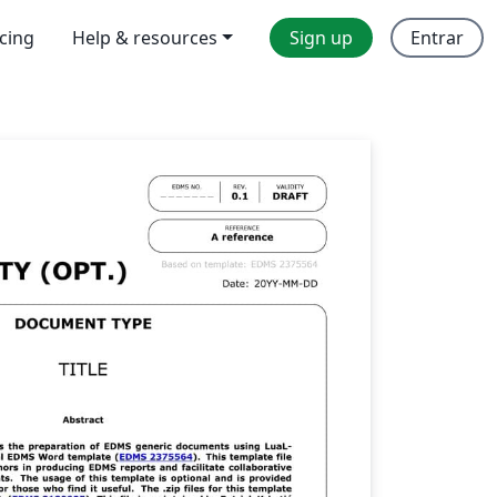
icing
Help & resources
Sign up
Entrar