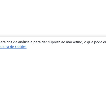
ara fins de análise e para dar suporte ao marketing, o que pode e
olítica de cookies
.
Sobre
About us
Careers