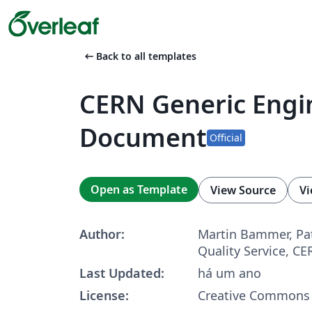
arrow_left_alt
Back to all templates
CERN Generic Engi
Document
Official
Open as Template
View Source
Vi
Author:
Martin Bammer, Pat
Quality Service, C
Last Updated:
há um ano
License:
Creative Commons 