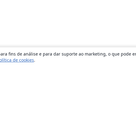
ara fins de análise e para dar suporte ao marketing, o que pode e
olítica de cookies
.
Sobre
About us
Careers