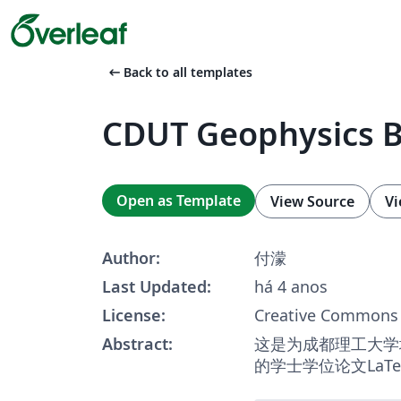
arrow_left_alt
Back to all templates
CDUT Geophysics B
Open as Template
View Source
Vi
Author:
付濛
Last Updated:
há 4 anos
License:
Creative Commons 
Abstract:
这是为成都理工大学
的学士学位论文LaT