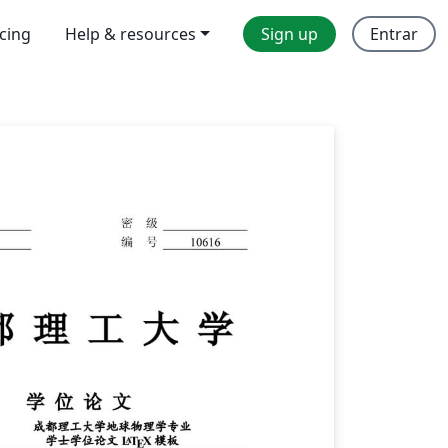
icing
Help & resources
Sign up
Entrar