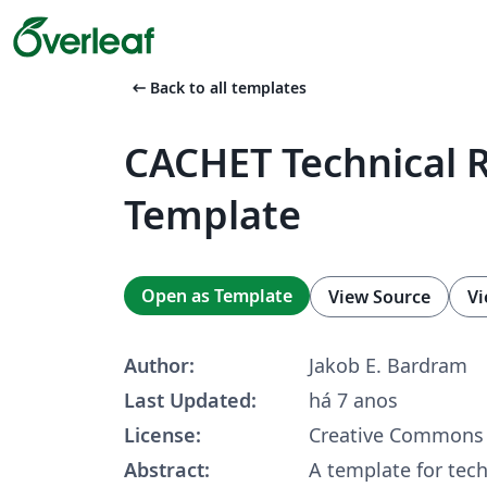
arrow_left_alt
Back to all templates
CACHET Technical 
Template
Open as Template
View Source
Vi
Author:
Jakob E. Bardram
Last Updated:
há 7 anos
License:
Creative Commons 
Abstract:
A template for tech