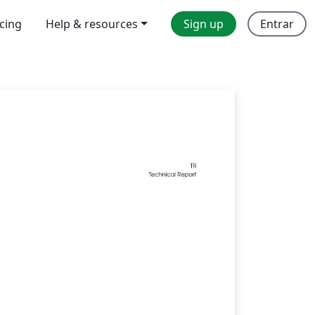
icing
Help & resources
Sign up
Entrar