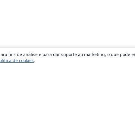
ara fins de análise e para dar suporte ao marketing, o que pode e
olítica de cookies
.
Sobre
About us
Careers