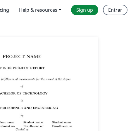
icing
Help & resources
Sign up
Entrar