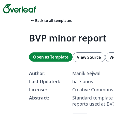
arrow_left_alt
Back to all templates
BVP minor report
Open as Template
View Source
Vi
Author:
Manik Sejwal
Last Updated:
há 7 anos
License:
Creative Commons 
Abstract:
Standard template 
reports used at B