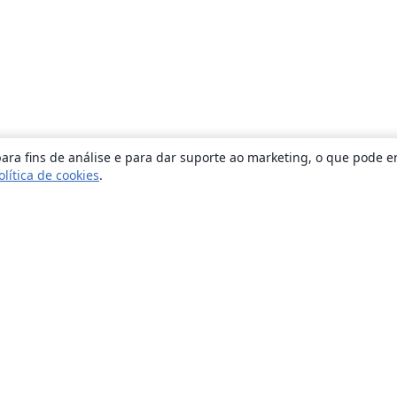
ara fins de análise e para dar suporte ao marketing, o que pode e
olítica de cookies
.
Sobre
About us
Careers