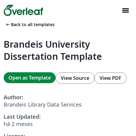
menu
arrow_left_alt
Back to all templates
Brandeis University
Dissertation Template
Open as Template
View Source
View PDF
Author:
Brandeis Library Data Services
Last Updated:
há 2 meses
License: