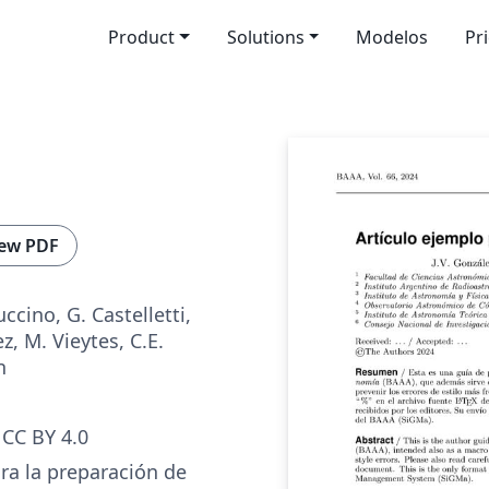
Product
Solutions
Modelos
Pr
ew PDF
ccino, G. Castelletti,
ez, M. Vieytes, C.E.
n
CC BY 4.0
ra la preparación de