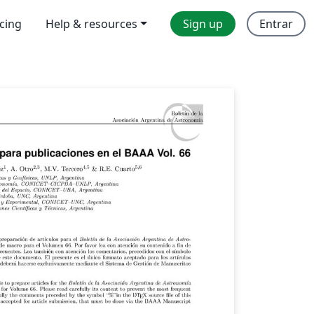
icing
Help & resources
Sign up
Entrar