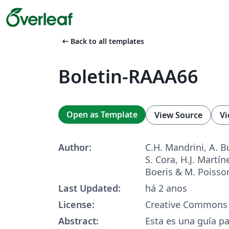
arrow_left_alt
Back to all templates
Boletin-RAAA66
Open as Template
View Source
Vi
Author:
C.H. Mandrini, A. Bu
S. Cora, H.J. Martín
Boeris & M. Poisso
Last Updated:
há 2 anos
License:
Creative Commons 
Abstract:
Esta es una guía pa