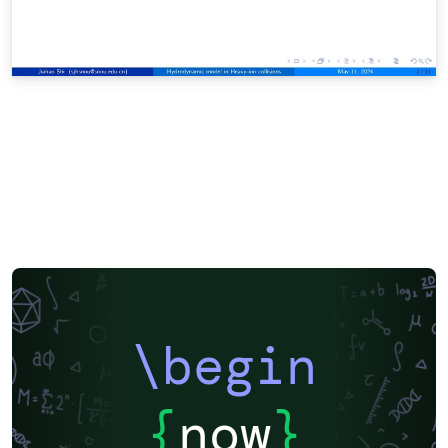
\begin
{
now
}