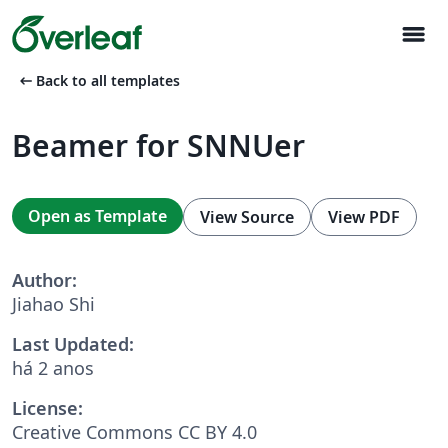
menu
arrow_left_alt
Back to all templates
Beamer for SNNUer
Open as Template
View Source
View PDF
Author:
Jiahao Shi
Last Updated:
há 2 anos
License:
Creative Commons CC BY 4.0