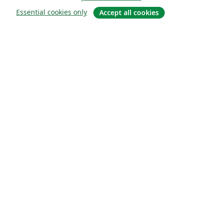
Essential cookies only
Accept all cookies
Sobre
About us
Careers
Blog
Solutions
For business
For universities