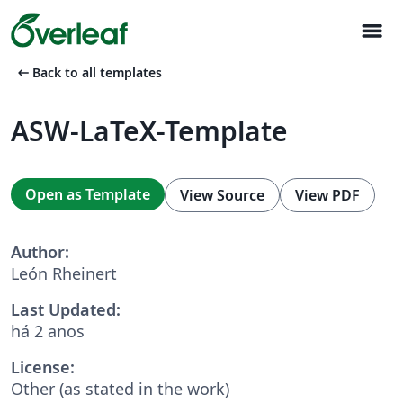
menu
arrow_left_alt
Back to all templates
ASW-LaTeX-Template
Open as Template
View Source
View PDF
Author:
León Rheinert
Last Updated:
há 2 anos
License:
Other (as stated in the work)