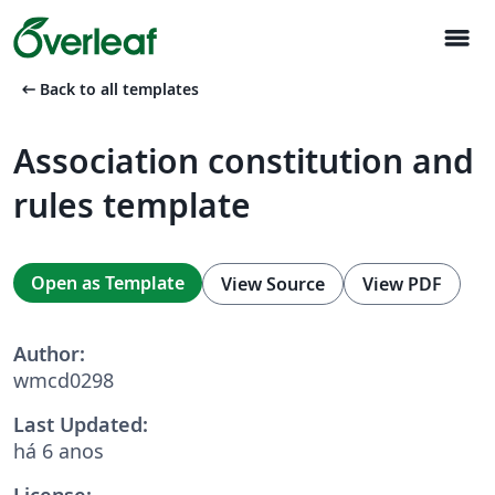
menu
arrow_left_alt
Back to all templates
Association constitution and
rules template
Open as Template
View Source
View PDF
Author:
wmcd0298
Last Updated:
há 6 anos
License: