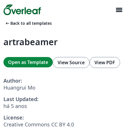
menu
arrow_left_alt
Back to all templates
artrabeamer
Open as Template
View Source
View PDF
Author:
Huangrui Mo
Last Updated:
há 5 anos
License:
Creative Commons CC BY 4.0