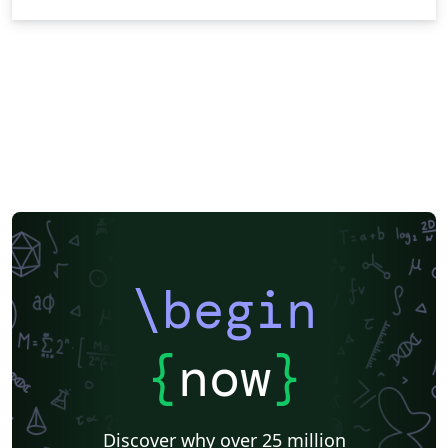
\begin
{
now
}
Discover why over 25 million