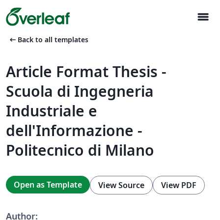
menu
arrow_left_alt
Back to all templates
Article Format Thesis -
Scuola di Ingegneria
Industriale e
dell'Informazione -
Politecnico di Milano
Open as Template
View Source
View PDF
Author: