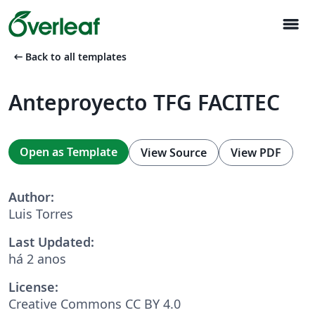
menu
arrow_left_alt
Back to all templates
Anteproyecto TFG FACITEC
Open as Template
View Source
View PDF
Author:
Luis Torres
Last Updated:
há 2 anos
License:
Creative Commons CC BY 4.0