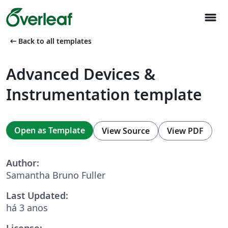
menu
arrow_left_alt
Back to all templates
Advanced Devices &
Instrumentation template
Open as Template
View Source
View PDF
Author:
Samantha Bruno Fuller
Last Updated:
há 3 anos
License: