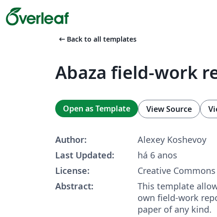
arrow_left_alt
Back to all templates
Abaza field-work r
Open as Template
View Source
Vi
Author:
Alexey Koshevoy
Last Updated:
há 6 anos
License:
Creative Commons 
Abstract:
This template allow
own field-work repo
paper of any kind.