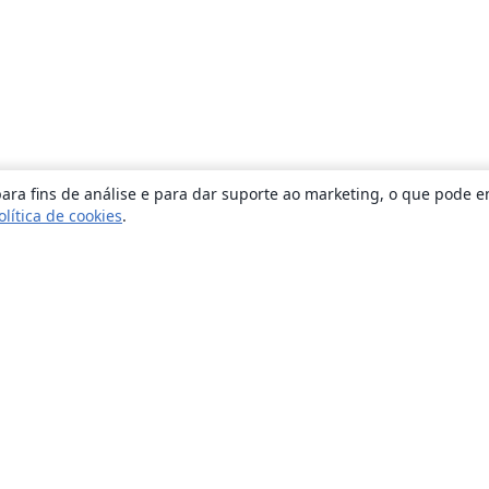
ara fins de análise e para dar suporte ao marketing, o que pode e
olítica de cookies
.
Sobre
About us
Careers