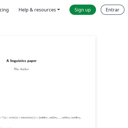
icing
Help & resources
Sign up
Entrar