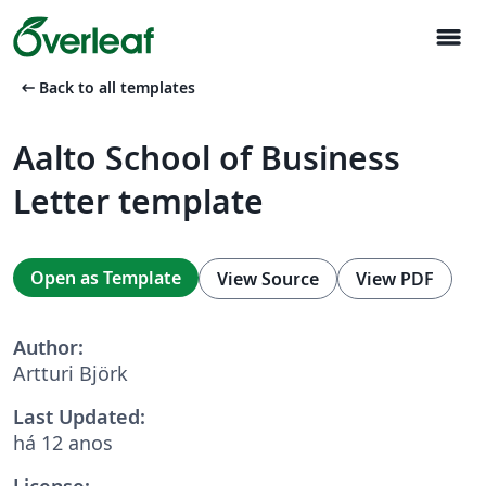
menu
arrow_left_alt
Back to all templates
Aalto School of Business
Letter template
Open as Template
View Source
View PDF
Author:
Artturi Björk
Last Updated:
há 12 anos
License: