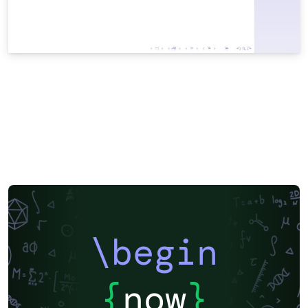
\begin
{
now
}