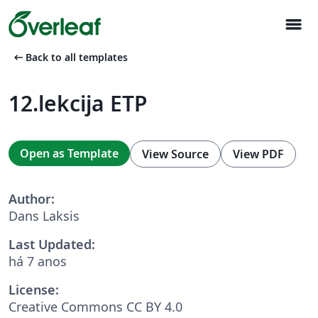
menu
arrow_left_alt
Back to all templates
12.lekcija ETP
Open as Template
View Source
View PDF
Author:
Dans Laksis
Last Updated:
há 7 anos
License:
Creative Commons CC BY 4.0