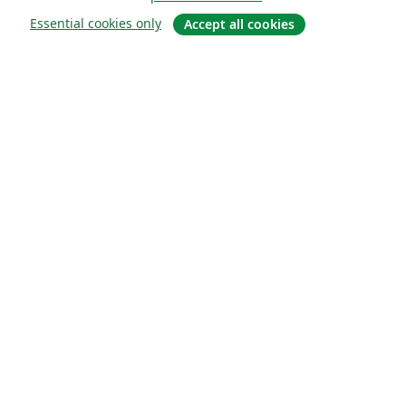
Essential cookies only
Accept all cookies
Sobre
About us
Careers
Blog
Solutions
For business
For universities