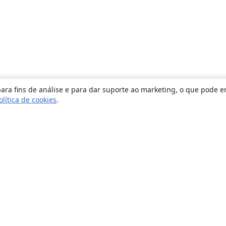
ara fins de análise e para dar suporte ao marketing, o que pode e
olítica de cookies
.
Sobre
About us
Careers