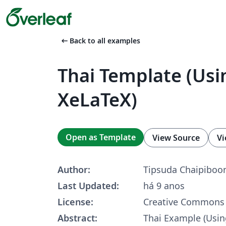
arrow_left_alt
Back to all examples
Thai Template (Usi
XeLaTeX)
Open as Template
View Source
Vi
Author:
Tipsuda Chaipibo
Last Updated:
há 9 anos
License:
Creative Commons 
Abstract:
Thai Example (Usin