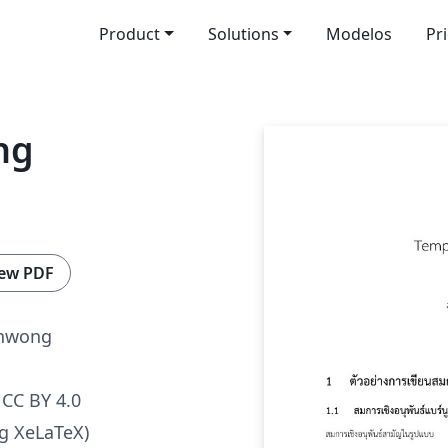
Product
Solutions
Modelos
Pr
ng
ew PDF
onwong
CC BY 4.0
g XeLaTeX)