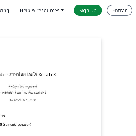
icing
Help & resources
Sign up
Entrar