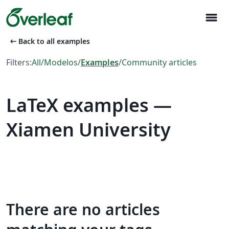
menu
arrow_left_alt
Back to all examples
Filters:
All
/
Modelos
/
Examples
/
Community articles
LaTeX examples —
Xiamen University
There are no articles