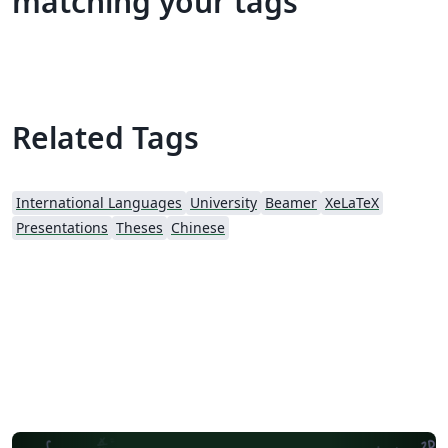
matching your tags
Related Tags
International Languages
University
Beamer
XeLaTeX
Presentations
Theses
Chinese