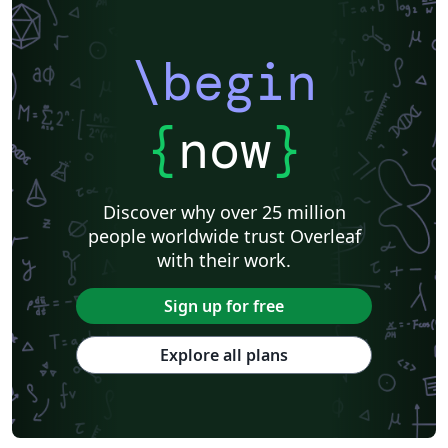
\begin
{
now
}
Discover why over 25 million
people worldwide trust Overleaf
with their work.
Sign up for free
Explore all plans