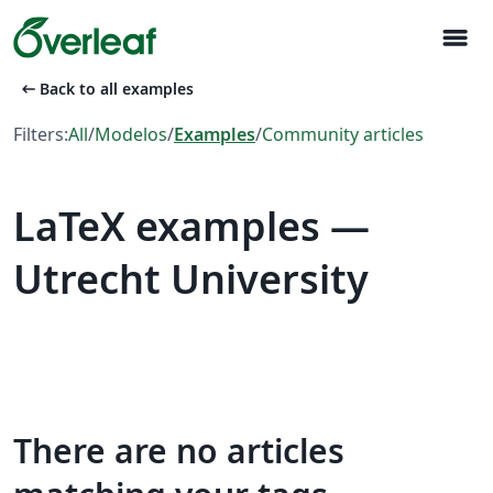
menu
arrow_left_alt
Back to all examples
Filters:
All
/
Modelos
/
Examples
/
Community articles
LaTeX examples —
Utrecht University
There are no articles