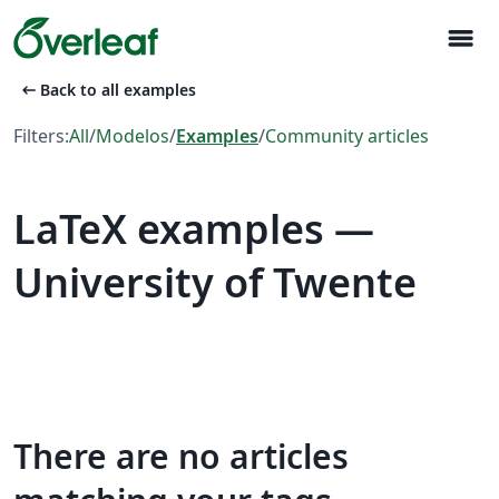
menu
arrow_left_alt
Back to all examples
Filters:
All
/
Modelos
/
Examples
/
Community articles
LaTeX examples —
University of Twente
There are no articles