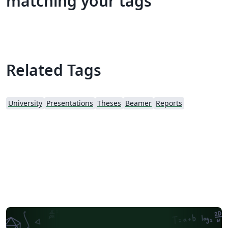
matching your tags
Related Tags
University
Presentations
Theses
Beamer
Reports