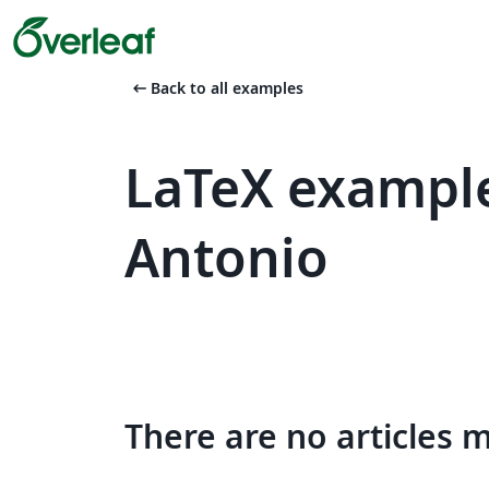
arrow_left_alt
Back to all examples
LaTeX example
Antonio
There are no articles 