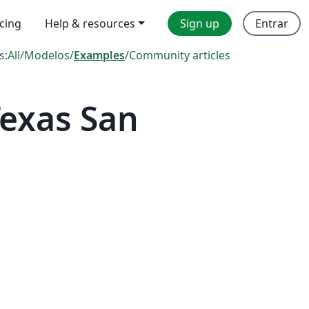
icing
Help & resources
Sign up
Entrar
s:
All
/
Modelos
/
Examples
/
Community articles
Texas San