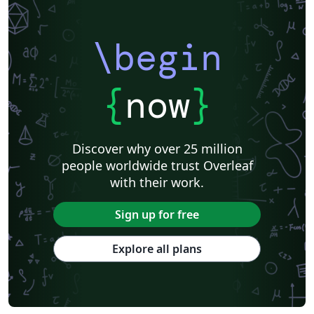
\begin
{
now
}
Discover why over 25 million
people worldwide trust Overleaf
with their work.
Sign up for free
Explore all plans