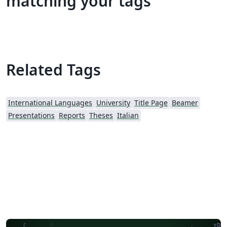
matching your tags
Related Tags
International Languages
University
Title Page
Beamer
Presentations
Reports
Theses
Italian