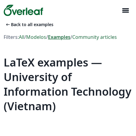
menu
arrow_left_alt
Back to all examples
Filters:
All
/
Modelos
/
Examples
/
Community articles
LaTeX examples —
University of
Information Technology
(Vietnam)