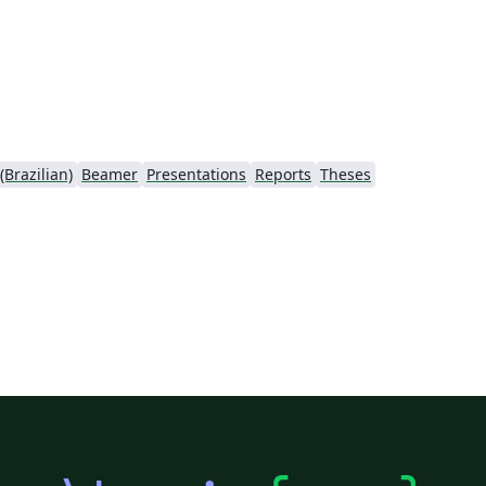
Brazilian)
Beamer
Presentations
Reports
Theses