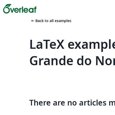
arrow_left_alt
Back to all examples
LaTeX example
Grande do No
There are no articles 