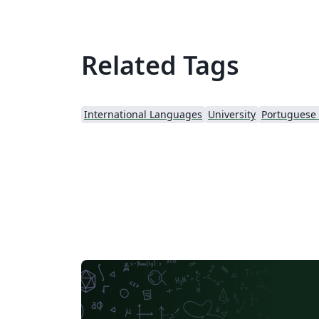
Related Tags
International Languages
University
Portuguese (