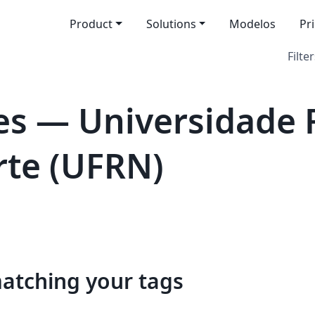
Product
Solutions
Modelos
Pr
Filter
s — Universidade F
rte (UFRN)
matching your tags