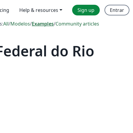
icing
Help & resources
Sign up
Entrar
s:
All
/
Modelos
/
Examples
/
Community articles
ederal do Rio