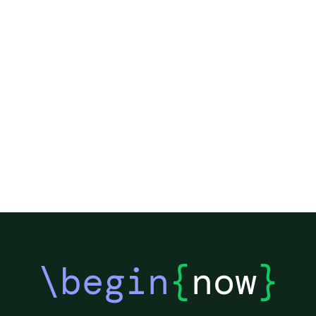
\begin
{
now
}