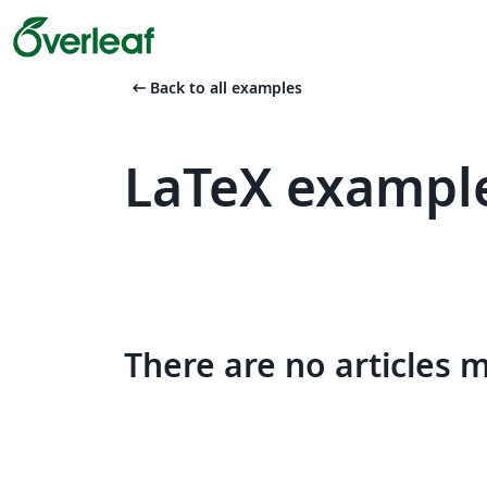
arrow_left_alt
Back to all examples
LaTeX example
There are no articles 