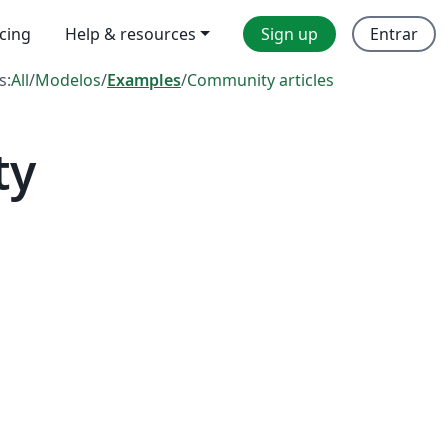
icing
Help & resources
Sign up
Entrar
s:
All
/
Modelos
/
Examples
/
Community articles
ty