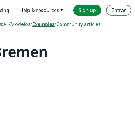
icing
Help & resources
Sign up
Entrar
s:
All
/
Modelos
/
Examples
/
Community articles
 Bremen