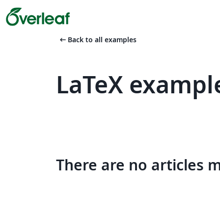
arrow_left_alt
Back to all examples
LaTeX example
There are no articles 