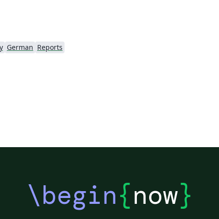
y
German
Reports
\begin
{
now
}