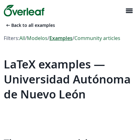
menu
arrow_left_alt
Back to all examples
Filters:
All
/
Modelos
/
Examples
/
Community articles
LaTeX examples —
Universidad Autónoma
de Nuevo León