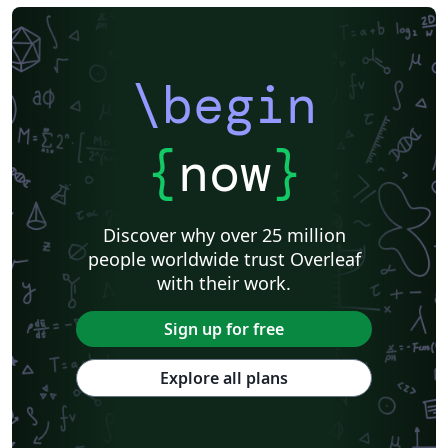
\begin
{
now
}
Discover why over 25 million
people worldwide trust Overleaf
with their work.
Sign up for free
Explore all plans