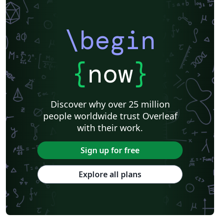
\begin
{
now
}
Discover why over 25 million
people worldwide trust Overleaf
with their work.
Sign up for free
Explore all plans