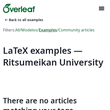
menu
arrow_left_alt
Back to all examples
Filters:
All
/
Modelos
/
Examples
/
Community articles
LaTeX examples —
Ritsumeikan University
There are no articles