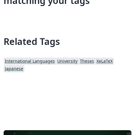
matching your tags
Related Tags
International Languages
University
Theses
XeLaTeX
Japanese