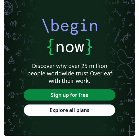
\begin
{
now
}
Discover why over 25 million
people worldwide trust Overleaf
with their work.
Sign up for free
Explore all plans