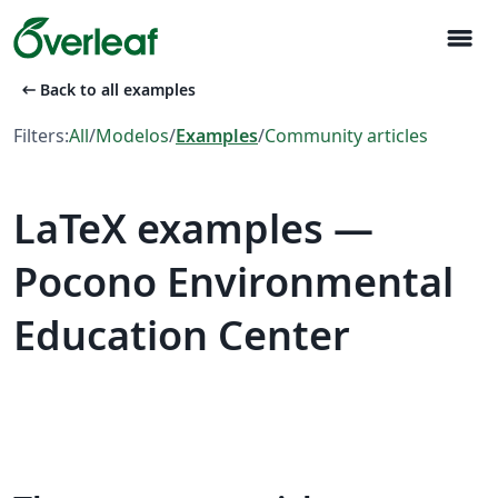
menu
arrow_left_alt
Back to all examples
Filters:
All
/
Modelos
/
Examples
/
Community articles
LaTeX examples —
Pocono Environmental
Education Center