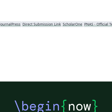
JournalPress
Direct Submission Link
ScholarOne
PNAS - Official 
\begin
{
now
}