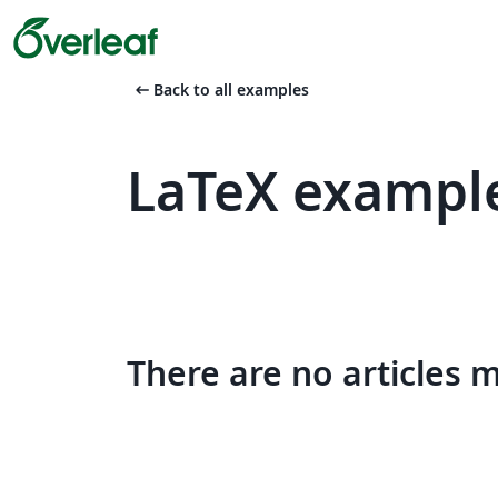
arrow_left_alt
Back to all examples
LaTeX example
There are no articles 