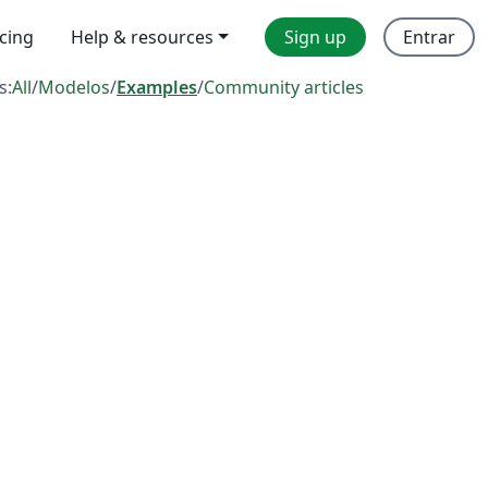
icing
Help & resources
Sign up
Entrar
s:
All
/
Modelos
/
Examples
/
Community articles