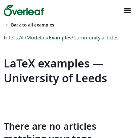
menu
arrow_left_alt
Back to all examples
Filters:
All
/
Modelos
/
Examples
/
Community articles
LaTeX examples —
University of Leeds
There are no articles