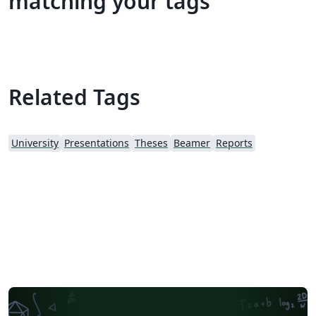
matching your tags
Related Tags
University
Presentations
Theses
Beamer
Reports