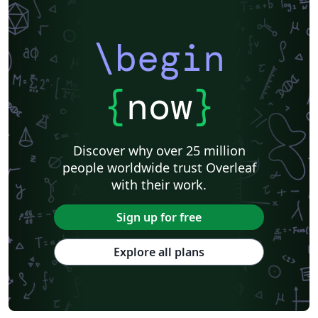
\begin
{
now
}
Discover why over 25 million
people worldwide trust Overleaf
with their work.
Sign up for free
Explore all plans