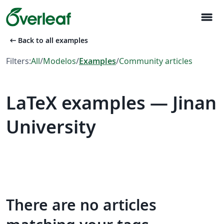
menu
arrow_left_alt
Back to all examples
Filters:
All
/
Modelos
/
Examples
/
Community articles
LaTeX examples — Jinan
University
There are no articles