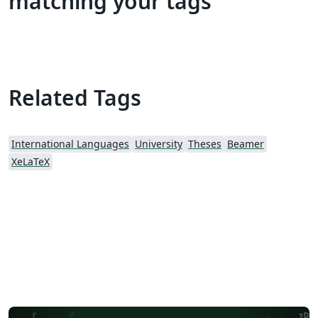
matching your tags
Related Tags
International Languages
University
Theses
Beamer
XeLaTeX