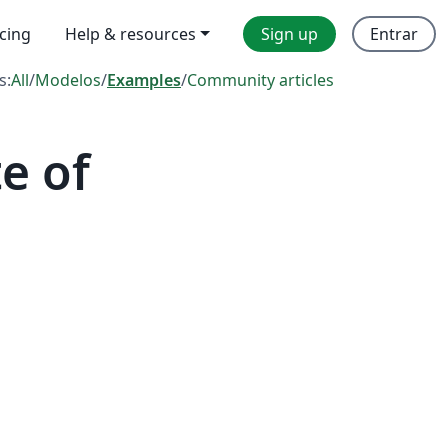
icing
Help & resources
Sign up
Entrar
s:
All
/
Modelos
/
Examples
/
Community articles
e of