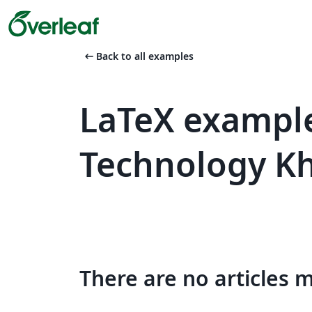
arrow_left_alt
Back to all examples
LaTeX example
Technology K
There are no articles 