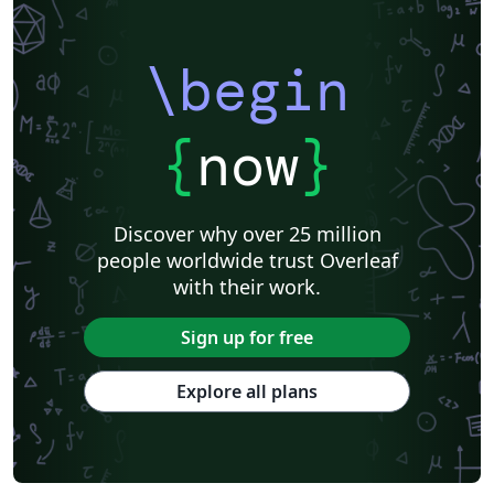
\begin
{
now
}
Discover why over 25 million
people worldwide trust Overleaf
with their work.
Sign up for free
Explore all plans