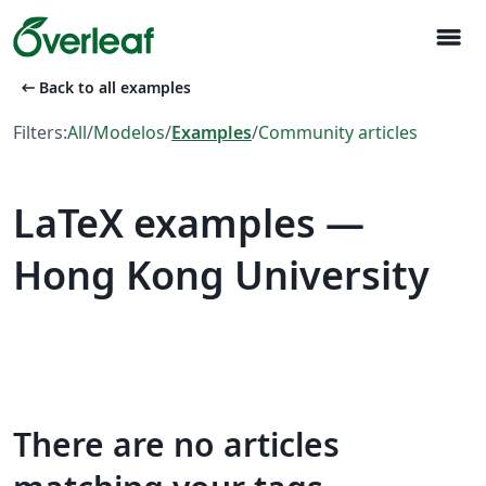
menu
arrow_left_alt
Back to all examples
Filters:
All
/
Modelos
/
Examples
/
Community articles
LaTeX examples —
Hong Kong University
There are no articles