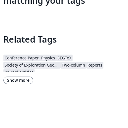
matching your tags
Related Tags
Conference Paper
Physics
SEGTeX
Society of Exploration Geophysicists
Two-column
Reports
Journal articles
Show more