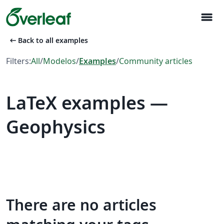
menu
arrow_left_alt
Back to all examples
Filters:
All
/
Modelos
/
Examples
/
Community articles
LaTeX examples —
Geophysics
There are no articles