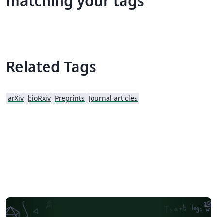
matching your tags
Related Tags
arXiv
bioRxiv
Preprints
Journal articles