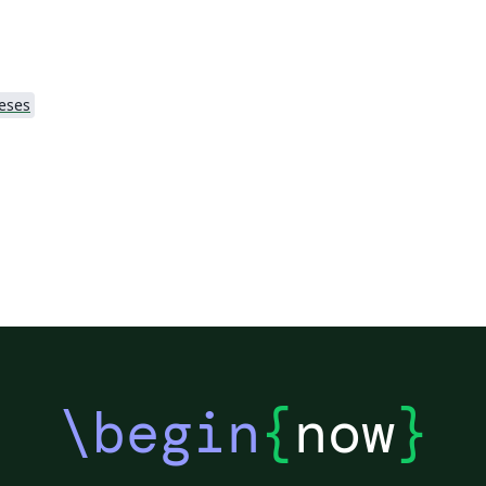
eses
\begin
{
now
}