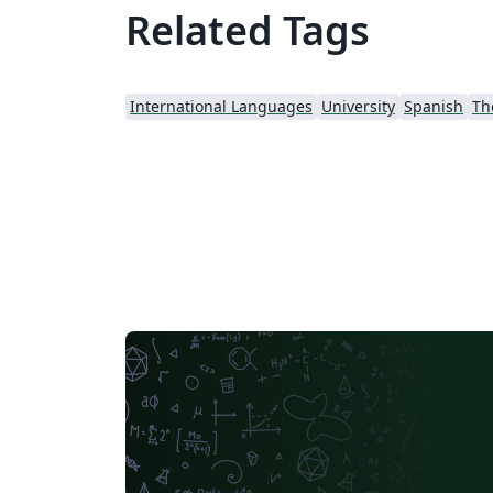
Related Tags
International Languages
University
Spanish
Th