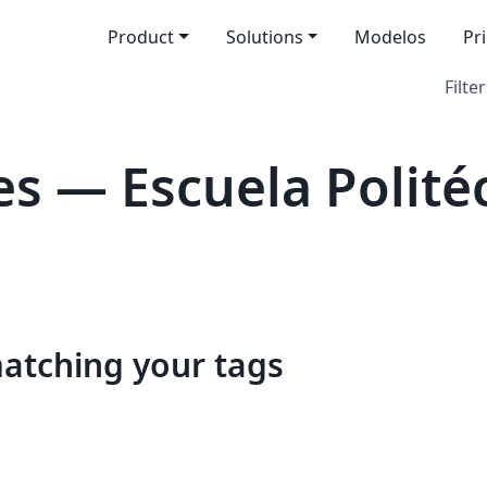
Product
Solutions
Modelos
Pr
Filter
s — Escuela Polité
matching your tags