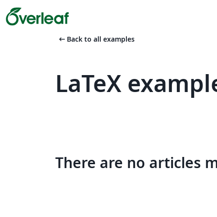
arrow_left_alt
Back to all examples
LaTeX example
There are no articles 