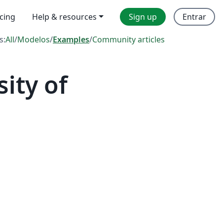
icing
Help & resources
Sign up
Entrar
s:
All
/
Modelos
/
Examples
/
Community articles
ity of