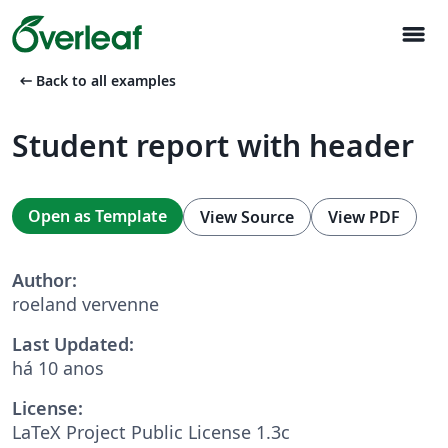
menu
arrow_left_alt
Back to all examples
Student report with header
Open as Template
View Source
View PDF
Author:
roeland vervenne
Last Updated:
há 10 anos
License:
LaTeX Project Public License 1.3c