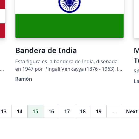
Bandera de India
M
T
Esta figura es la bandera de India, diseñada
en 1947 por Pingali Venkayya (1876 - 1963), la
Sé
ue
cual se ha mantenido con sus características
Ramón
L
iniciales hasta el presente y cuya confección
s
se rige mediante la norma india IS-1 de 1968,
refrendada en el año 2003. El archivo se halla
or
en la página (pp. 13-14). Los colores de la
13
14
15
16
17
18
19
…
Next
bandera han sido tomados de la página en
Wikipedia ya que la norma no señala colores
específicos para archivos informáticos. El
emblema central de la bandera es la rueda de