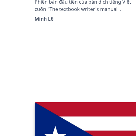
Phiên bản đầu tiên của bản dịch tiếng Việt
cuốn "The textbook writer's manual".
Minh Lê