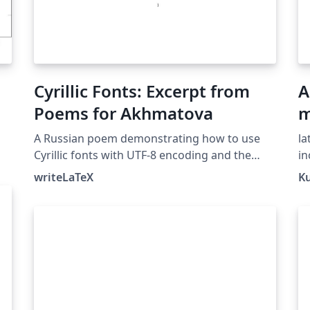
Cyrillic Fonts: Excerpt from
A
Poems for Akhmatova
m
A Russian poem demonstrating how to use
la
Cyrillic fonts with UTF-8 encoding and the
in
babel package.
writeLaTeX
K