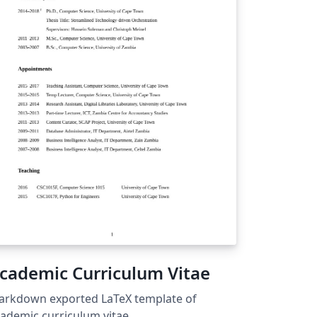
cademic Curriculum Vitae
arkdown exported LaTeX template of
ademic curriculum vitae.