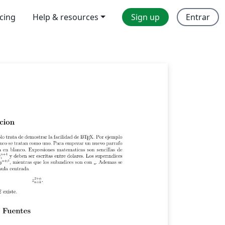
icing
Help & resources
Sign up
Entrar