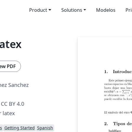
Product
Solutions
Modelos
Pr
latex
ew PDF
hez Sanchez
CC BY 4.0
 latex
s
Getting Started
Spanish