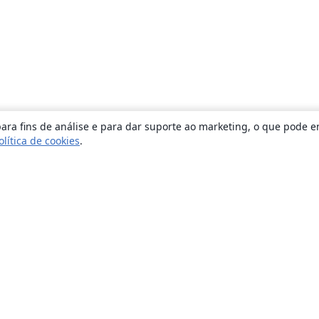
ara fins de análise e para dar suporte ao marketing, o que pode e
olítica de cookies
.
Sobre
About us
Careers