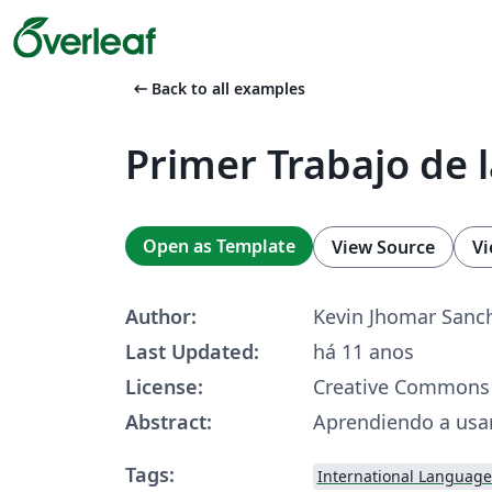
arrow_left_alt
Back to all examples
Primer Trabajo de 
Open as Template
View Source
Vi
Author:
Kevin Jhomar Sanc
Last Updated:
há 11 anos
License:
Creative Commons 
Abstract:
Aprendiendo a usar
Tags:
International Language