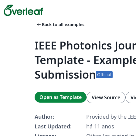
arrow_left_alt
Back to all examples
IEEE Photonics Jou
Template - Exampl
Submission
Official
Open as Template
View Source
Vi
Author:
Provided by the IE
Last Updated:
há 11 anos
License:
Other (as stated in