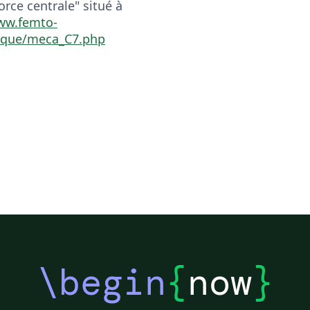
ce centrale" situé à
ww.femto-
ique/meca_C7.php
\begin
{
now
}