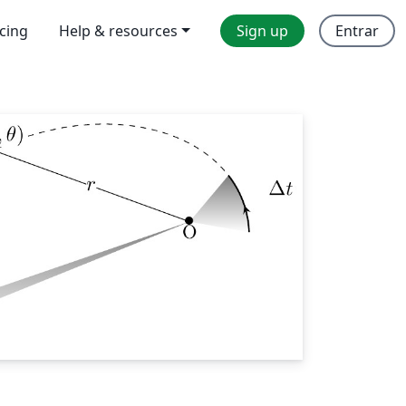
icing
Help & resources
Sign up
Entrar