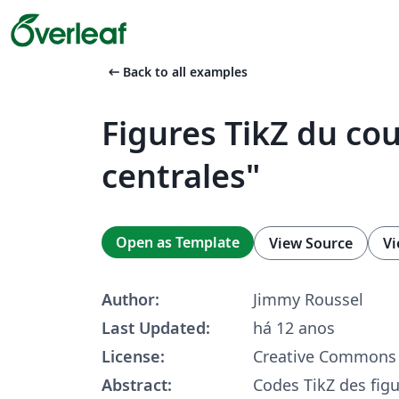
arrow_left_alt
Back to all examples
Figures TikZ du cou
centrales"
Open as Template
View Source
Vi
Author:
Jimmy Roussel
Last Updated:
há 12 anos
License:
Creative Commons 
Abstract:
Codes TikZ des fig