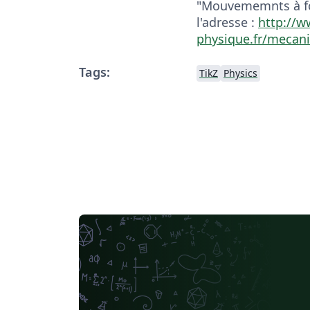
"Mouvememnts à for
l'adresse :
http://w
physique.fr/mecan
Tags:
TikZ
Physics